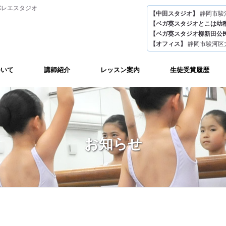
バレエスタジオ
【中田スタジオ】
静岡市駿河
【ベガ葵スタジオとこは幼
【ベガ葵スタジオ柳新田公
【オフィス】
静岡市駿河区
ついて
講師紹介
レッスン案内
生徒受賞履歴
お知らせ