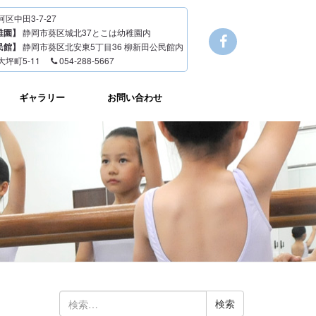
区中田3-7-27
稚園】
静岡市葵区城北37とこは幼稚園内
民館】
静岡市葵区北安東5丁目36 柳新田公民館内
大坪町5-11
054-288-5667
ギャラリー
お問い合わせ
検
索: