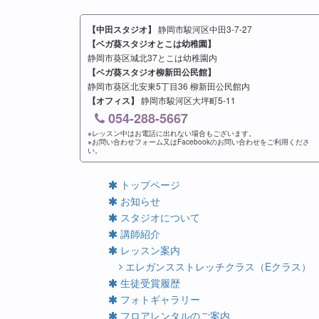
【中田スタジオ】
静岡市駿河区中田3-7-27
【ベガ葵スタジオとこは幼稚園】
静岡市葵区城北37とこは幼稚園内
【ベガ葵スタジオ柳新田公民館】
静岡市葵区北安東5丁目36 柳新田公民館内
【オフィス】
静岡市駿河区大坪町5-11
054-288-5667
※レッスン中はお電話に出れない場合もございます。
※お問い合わせフォーム又はFacebookのお問い合わせをご利用くださ
い。
トップページ
お知らせ
スタジオについて
講師紹介
レッスン案内
エレガンスストレッチクラス（Eクラス）
生徒受賞履歴
フォトギャラリー
フロアレンタルのご案内